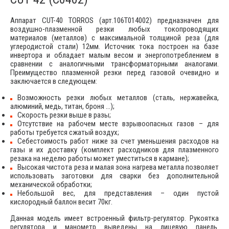
Аппарат CUT-40 TORROS (арт.106T014002) предназначен для
воздушно-плазменной резки любых токопроводящих
материалов (металлов) с максимальной толщиной реза (для
углеродистой стали) 12мм. Источник тока построен на базе
инвертора и обладает малым весом и энергопотреблением в
сравнении с аналогичными трансформаторными аналогами.
Преимущество плазменной резки перед газовой очевидно и
заключается в следующем:
Возможность резки любых металлов (сталь, нержавейка,
алюминий, медь, титан, броня …);
Скорость резки выше в разы;
Отсутствие на рабочем месте взрывоопасных газов – для
работы требуется сжатый воздух;
Себестоимость работ ниже за счет уменьшения расходов на
газы и их доставку (комплект расходников для плазменного
резака на неделю работы может уместиться в кармане);
Высокая чистота реза и малая зона нагрева металла позволяет
использовать заготовки для сварки без дополнительной
механической обработки;
Небольшой вес, для представления – один пустой
кислородный баллон весит 70кг.
Данная модель имеет встроенный фильтр-регулятор. Рукоятка
регулятора и манометр выведены на лицевую панель.