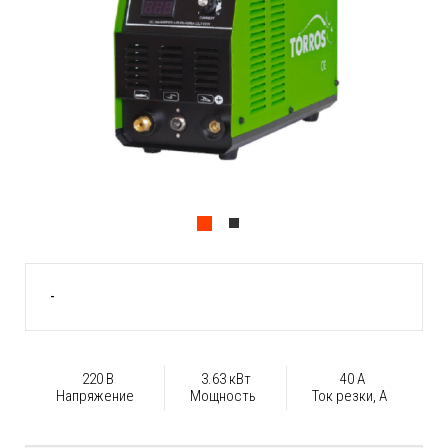
-
220 В
3.63 кВт
40 А
Напряжение
Мощность
Ток резки, А