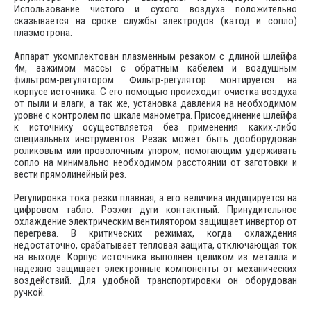
Использование чистого и сухого воздуха положительно
сказывается на сроке службы электродов (катод и сопло)
плазмотрона.
Аппарат укомплектован плазменным резаком с длиной шлейфа
4м, зажимом массы с обратным кабелем и воздушным
фильтром-регулятором. Фильтр-регулятор монтируется на
корпусе источника. С его помощью происходит очистка воздуха
от пыли и влаги, а так же, установка давления на необходимом
уровне с контролем по шкале манометра. Присоединение шлейфа
к источнику осуществляется без применения каких-либо
специальных инструментов. Резак может быть дооборудован
роликовым или проволочным упором, помогающим удерживать
сопло на минимально необходимом расстоянии от заготовки и
вести прямолинейный рез.
Регулировка тока резки плавная, а его величина индицируется на
цифровом табло. Розжиг дуги контактный. Принудительное
охлаждение электрическим вентилятором защищает инвертор от
перегрева. В критических режимах, когда охлаждения
недостаточно, срабатывает тепловая защита, отключающая ток
на выходе. Корпус источника выполнен целиком из металла и
надежно защищает электронные компоненты от механических
воздействий. Для удобной транспортировки он оборудован
ручкой.