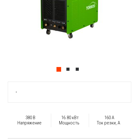
-
380 В
16.80 кВт
160 А
Напряжение
Мощность
Ток резки, А