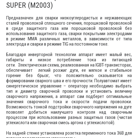
SUPER (M2003)
Предназначен для сварки низкоуглеродистых и нержавеющих
сталей проволокой сплошного сечения, порошковой проволокой
в среде защитного газа или порошковой проволокой без
использования защитного газа, сварки покрытыми электродами
в режиме ММА различных металлов, в зависимости от типа
электрода и сварки в режиме TIG на постоянном токе.
Благодаря инверторной технологии аппарат имеет малый вес,
габариты и низкое потребление тока из питающей
сети. Электрическая схема, реализованная на IGBT-транзисторах,
обеспечивает легкий розжиг дуги, ее мягкое и стабильное
горение без брызг, что положительно сказывается на
формировании сварного шва и его прочности. Полуавтомат имеет
синергетическое управление – оператору необходимо выбрать
тип и диаметр сварочной проволоки и установить величину
сварочного напряжения, а аппарат сам подберет оптимальные
значения сварочного тока и скорости подачи проволоки.
Возможность тонкой подстройки сварочного напряжения на дуге
позволят добиться наилучшего контроля над сварочным
процессом при использовании разных защитных газов (чистая
углекислота или сварочная смесь аргона с углекислотой).
На задней стенке установлена розетка переменного тока 36В для