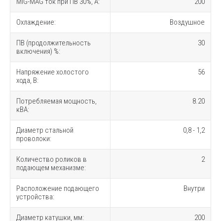
MIG-MAG ток при ПВ 30%, A:
200
Охлаждение:
Воздушное
ПВ (продолжительность
30
включения) %:
Напряжение холостого
56
хода, В:
Потребляемая мощность,
8.20
кВА:
Диаметр стальной
0,8 - 1,2
проволоки:
Количество роликов в
2
подающем механизме:
Расположение подающего
Внутри
устройства:
Диаметр катушки, мм:
200