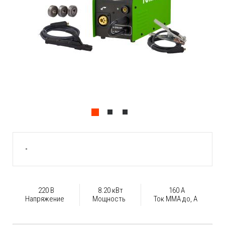
-
220 В
8.20 кВт
160 А
Напряжение
Мощность
Ток ММА до, А