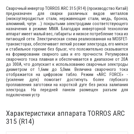
Сварочный инвертор TORROS ARC 315 (R14) (производство Китай)
предназначен для сварки различных видов металлов
(низкоуглеродистые стали, нержавеющие стали, медь, бронза,
алюминий, чугун …) покрытыми электродами соответствующего
назначения в режиме ММА. Благодаря инверторной технологии
аппарат имеет малый вес, габариты и низкое потребление тока из
питающей сети. Электрическая схема реализованная на MOSFET-
транзисторах, обеспечивает легкий розжиг электрода, его мягкое
и стабильное горение без брызг, что положительно сказывается
на формировании сварного шва и его прочности. Регулировка
сварочного тока плавная и обеспечивается в диапазоне от 20А
до 300А, что допускает к использованию сварочные электроды
диаметром от 1,6мм до 5,0мм. Величина сварочного тока
отображается на цифровом табло. Режим «ARC FORCE» -
(усиление дуги) помогает достигнуть более глубокого
проплавления заготовки на короткой дуге без риска залипания
электрода. На передней панели размещен разъем для
подключения устр
Характеристики аппарата TORROS ARC
315 (R14)