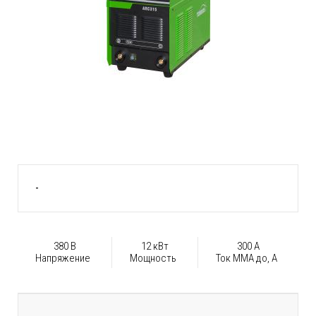
-
380 В
12 кВт
300 А
Напряжение
Мощность
Ток ММА до, А