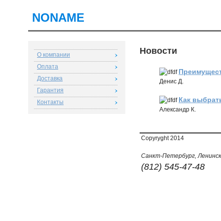
NONAME
Но­во­сти
О компании
Оплата
Пре­иму­ще­
Доставка
Денис Д.
Гарантия
Как вы­брат
Контакты
Алек­сандр К.
Copyryght 2014
Санкт-Петербург, Ленински
(812) 545-47-48